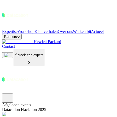
Expertise
Workshop
Klantverhalen
Over ons
Werken bij
Actueel
Partners
Hewlett Packard
Contact
Spreek een expert
Afgelopen events
Datacation Hackaton 2025