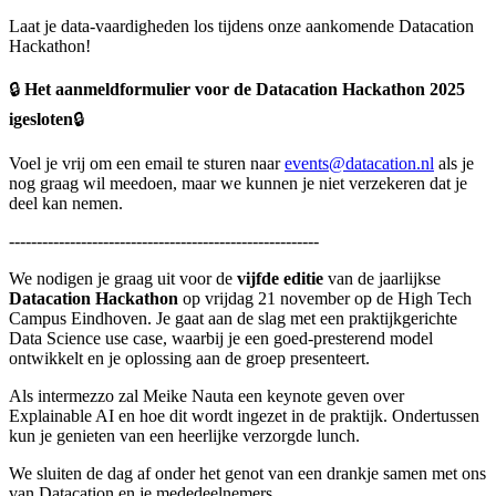
Laat je data-vaardigheden los tijdens onze aankomende Datacation
Hackathon!
🔒
Het aanmeldformulier voor de Datacation Hackathon 2025
igesloten
🔒
Voel je vrij om een email te sturen naar
events@datacation.nl
als je
nog graag wil meedoen, maar we kunnen je niet verzekeren dat je
deel kan nemen.
--------------------------------------------------------
We nodigen je graag uit voor de
vijfde editie
van de jaarlijkse
Datacation Hackathon
op vrijdag 21 november op de High Tech
Campus Eindhoven. Je gaat aan de slag met een praktijkgerichte
Data Science use case, waarbij je een goed-presterend model
ontwikkelt en je oplossing aan de groep presenteert.
Als intermezzo zal Meike Nauta een keynote geven over
Explainable AI en hoe dit wordt ingezet in de praktijk. Ondertussen
kun je genieten van een heerlijke verzorgde lunch.
We sluiten de dag af onder het genot van een drankje samen met ons
van Datacation en je mededeelnemers.