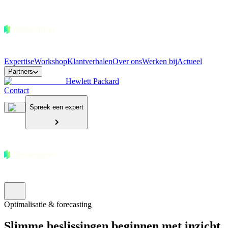
Expertise
Workshop
Klantverhalen
Over ons
Werken bij
Actueel
Partners
Hewlett Packard
Contact
Spreek een expert
Optimalisatie & forecasting
Slimme beslissingen beginnen met inzicht