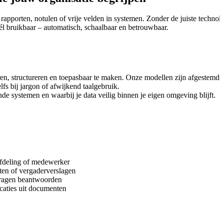
 rapporten, notulen of vrije velden in systemen. Zonder de juiste technol
l bruikbaar – automatisch, schaalbaar en betrouwbaar.
seren, structureren en toepasbaar te maken. Onze modellen zijn afgestem
lfs bij jargon of afwijkend taalgebruik.
de systemen en waarbij je data veilig binnen je eigen omgeving blijft.
afdeling of medewerker
ten of vergaderverslagen
 vragen beantwoorden
caties uit documenten