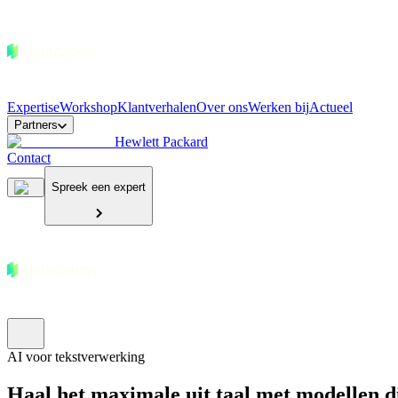
Expertise
Workshop
Klantverhalen
Over ons
Werken bij
Actueel
Partners
Hewlett Packard
Contact
Spreek een expert
AI voor tekstverwerking
Haal het maximale uit taal met modellen d