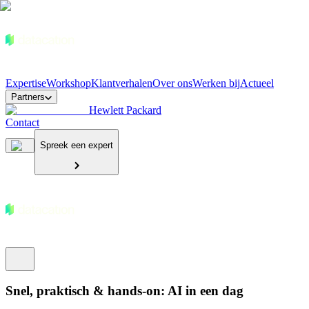
Expertise
Workshop
Klantverhalen
Over ons
Werken bij
Actueel
Partners
Hewlett Packard
Contact
Spreek een expert
Snel, praktisch & hands-on: AI in een dag