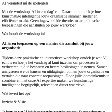
AI verandert nú de spelregels!
Met de workshop 'AI in een dag' van Datacation ontdek je hoe
kunstmatige intelligentie jouw organisatie slimmer, sneller en
efficiënter maakt. Geen ingewikkelde theorie, maar praktische
toepassingen die aansluiten op jouw werkvloer.
Wat houdt de workshop in?
AI leren toepassen op een manier die aansluit bij jouw
organisatie
Tijdens deze praktische en interactieve workshop ontdek je wat AI
écht is en hoe je het vandaag al kunt inzetten om processen te
verbeteren, tijd te besparen en betere beslissingen te nemen. Samen
analyseren we de kansen en uitdagingen binnen jouw organisatie en
vertalen die naar concrete toepassingen. Door jullie domeinkennis te
combineren met onze AI-expertise maken we kunstmatige
intelligentie begrijpelijk, relevant en direct waardevol.
Wat levert het op?
Inzicht & Visie
Je begrijpt wat AI écht is en waar het waarde toevoegt. Samen schetsen we