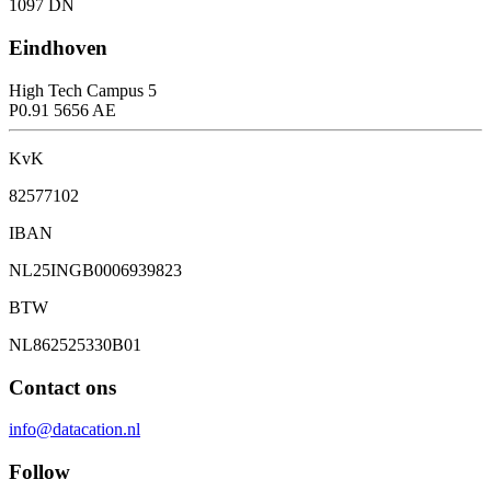
1097 DN
Eindhoven
High Tech Campus 5
P0.91 5656 AE
KvK
82577102
IBAN
NL25INGB0006939823
BTW
NL862525330B01
Contact ons
info@datacation.nl
Follow